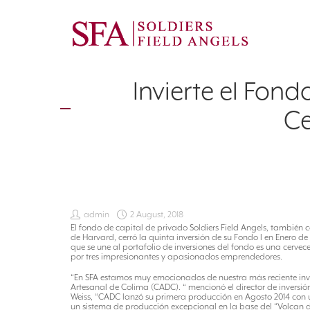
Invierte el Fond
Ce
admin
2 August, 2018
El fondo de capital de privado Soldiers Field Angels, también
de Harvard, cerró la quinta inversión de su Fondo I en Enero d
que se une al portafolio de inversiones del fondo es una cerve
por tres impresionantes y apasionados emprendedores.
“En SFA estamos muy emocionados de nuestra más reciente inve
Artesanal de Colima (CADC). “ mencionó el director de inversió
Weiss, “CADC lanzó su primera producción en Agosto 2014 con 
un sistema de producción excepcional en la base del “Volcan d