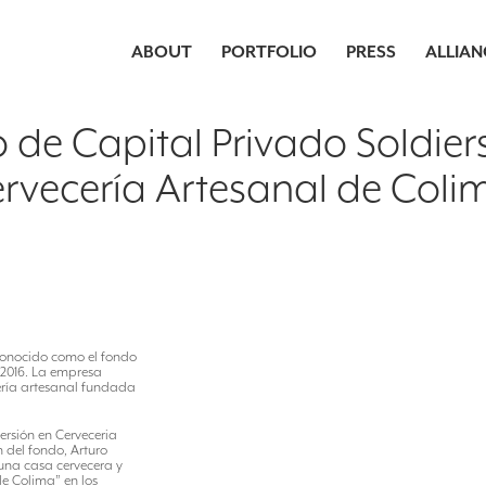
ABOUT
PORTFOLIO
PRESS
ALLIAN
o de Capital Privado Soldier
rvecería Artesanal de Coli
 conocido como el fondo
e 2016. La empresa
cería artesanal fundada
rsión en Cerveceria
n del fondo, Arturo
una casa cervecera y
e Colima” en los