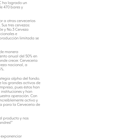
DC ha logrado un
de 470 bares y
r a otras cervecerías
 Sus tres cervezas:
le y No.3 Cerveza
cionales e
 producción limitada se
y de manera
iento anual del 50% en
nde crecer. Cervecería
rveza nacional, a
6%.
rategia alpha del fondo.
 los grandes activos de
empresa, pues éstos han
instituciones y han
uestra operación. Con
creíblemente activo y
da para la Cervecería de
el producto y nos
Andres!”
a exponenciar