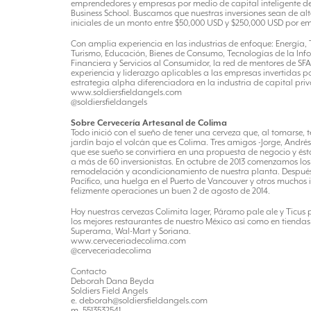
emprendedores y empresas por medio de capital inteligente d
Business School. Buscamos que nuestras inversiones sean de a
iniciales de un monto entre $50,000 USD y $250,000 USD por e
Con amplia experiencia en las industrias de enfoque: Energía, 
Turismo, Educación, Bienes de Consumo, Tecnologías de la Info
Financiera y Servicios al Consumidor, la red de mentores de SF
experiencia y liderazgo aplicables a las empresas invertidas 
estrategia alpha diferenciadora en la industria de capital priv
www.soldiersfieldangels.com
@soldiersfieldangels
Sobre Cervecería Artesanal de Colima
Todo inició con el sueño de tener una cerveza que, al tomarse, 
jardín bajo el volcán que es Colima. Tres amigos -Jorge, Andrés
que ese sueño se convirtiera en una propuesta de negocio y ést
a más de 60 inversionistas. En octubre de 2013 comenzamos los
remodelación y acondicionamiento de nuestra planta. Después 
Pacífico, una huelga en el Puerto de Vancouver y otros muchos 
felizmente operaciones un buen 2 de agosto de 2014.
Hoy nuestras cervezas Colimita lager, Páramo pale ale y Ticus 
los mejores restaurantes de nuestro México así como en tiendas
Superama, Wal-Mart y Soriana.
www.cerveceriadecolima.com
@cerveceriadecolima
Contacto
Deborah Dana Beyda
Soldiers Field Angels
e. deborah@soldiersfieldangels.com
m. 5513532541