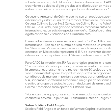
suburbios de la capital del estado. Desde su lanzamiento CA
crecimiento de dobles dígito gracias a la distribución en más 
restaurantes así como cadenas importantes de autoservicio. “
Cerveceria Artesanal de Colima cuenta con un producto superio
artesanales y esta fue una de las razones detrás de la inversión.
Cerveza Colimita Lager, No.2 Cerveza de Colima Paramo Pale A
Oscura Ticus Porter, han ganado premios y reconocimientos na
internacionales. La edición especial navideña, Cabañuela, de
agotó en tan solo 2 semanas de su lanzamiento.
El mercado artesanal cervecero se encuentra “hot” en México 
internacional. Tan solo en nuestro país ha mostrado un crecim
los últimos tres años y continua teniendo mucho espacio por do
artesanal en México solo representa el .16% de las ventas de ce
diferencia de otros países como USA en donde representa el 9.
Para CADC la inversión de SFA fue estratégica gracias a la est
“”En estos dos años de operación, nos dimos cuenta que uno de
la empresa, es precisamente la red de más de 60 socios de la 
sido fundamentales para la apertura de puertas en negocios e 
contribuido de manera importante con ideas para fortalecer n
SFA, sabemos que estamos sumando a un grupo de personas in
creativo al grupo de socios, lo que sin duda será de gran ayu
Colima.” mencionó socio operador Esteban Silva.
“Nos encanta el equipo, nos encanta el mercado, nos encanta 
encanta la cerveza.” dijo Arturo, “¡Felicidades Esteban, Jorge y 
Sobre Soldiers Field Angels
Soldiers Field Angels es un fondo de Venture Capital que busc