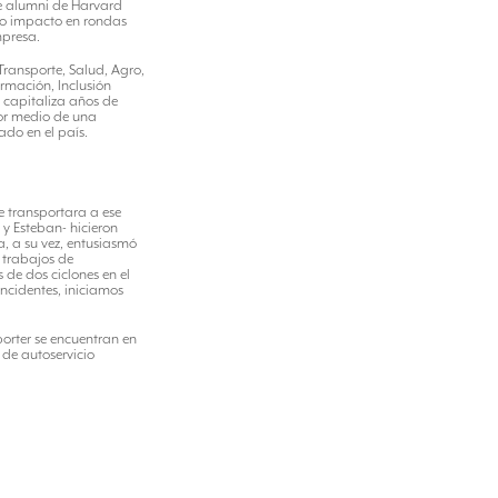
e alumni de Harvard
lto impacto en rondas
mpresa.
Transporte, Salud, Agro,
rmación, Inclusión
A capitaliza años de
por medio de una
ado en el país.
te transportara a ese
 y Esteban- hicieron
a, a su vez, entusiasmó
 trabajos de
de dos ciclones en el
incidentes, iniciamos
porter se encuentran en
 de autoservicio